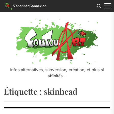
S'abonner
|
Connexion
Skip
to
the
content
Infos alternatives, subversion, création, et plus si
affinités...
Étiquette :
skinhead