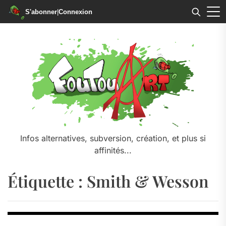
S'abonner
|
Connexion
Skip
to
the
content
Infos alternatives, subversion, création, et plus si
affinités...
Étiquette :
Smith & Wesson