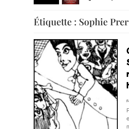
Retrouvez-nous au B
Étiquette :
Sophie Prer
F
P
e