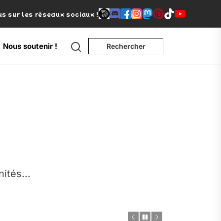
s sur les réseaux sociaux !
Search
Nous soutenir !
Rechercher
e
nités...