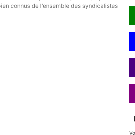
bien connus de l’ensemble des syndicalistes
tudiants de lutte au sein de cette
université[…]
Vo