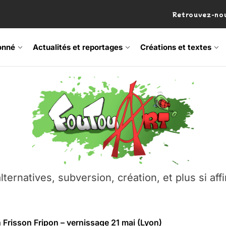
Retrouvez-nou
onné
Actualités et reportages
Créations et textes
 Frisson Fripon – vernissage 21 mai (Lyon)
os’Tock Festival – Samedi 18 juillet (Vaulx-en-Velin)
– Ŝtono, un livre réalisé par Michaël Moretti & Pierre Lacôt
emblement contre l’A412 à l’Établi (Haute-Savoie)
lternatives, subversion, création, et plus si affi
vre Montchat‑Lit – 7 juin 2026 (Lyon 3ᵉ)
 Frisson Fripon – vernissage 21 mai (Lyon)