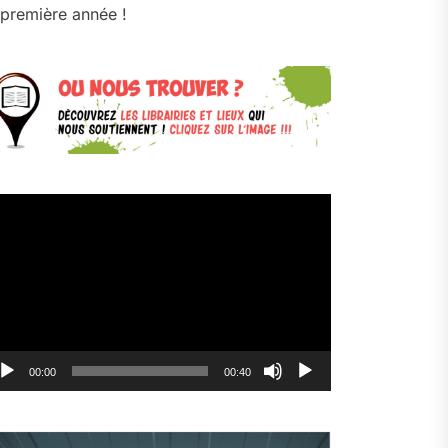
première année !
cteur
déo
00:00
00:40