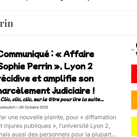
os’Tock Festival – Samedi 18 juillet (Vaulx-en-Velin)
rin
Communiqué : « Affaire
Sophie Perrin », Lyon 2
récidive et amplifie son
harcèlement judiciaire !
outouArt
26 Octobre 2015
ar une nouvelle plainte, pour « diffamation
t injures publiques », l’université Lyon 2,
mais aussi des personnels pour la plupart