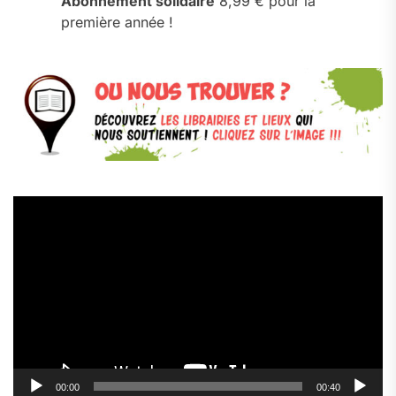
Abonnement solidaire
8,99 € pour la
première année !
Lecteur
vidéo
00:00
00:40