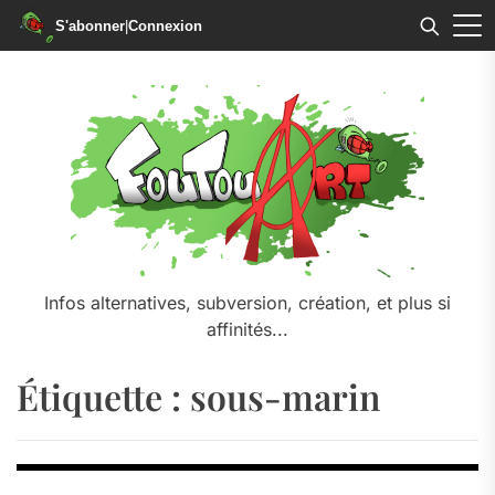
S'abonner
|
Connexion
Skip
to
the
content
Infos alternatives, subversion, création, et plus si
affinités...
Étiquette :
sous-marin