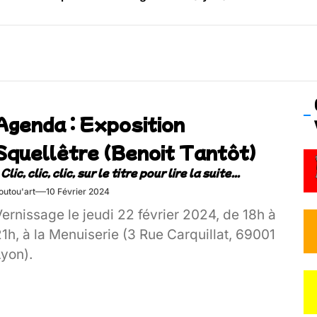
os’Tock Festival – Samedi 18 juillet (Vaulx-en-Velin)
Agenda : Exposition
Squellêtre (Benoit Tantôt)
outou'art
10 Février 2024
ernissage le jeudi 22 février 2024, de 18h à
1h, à la Menuiserie (3 Rue Carquillat, 69001
Lyon).