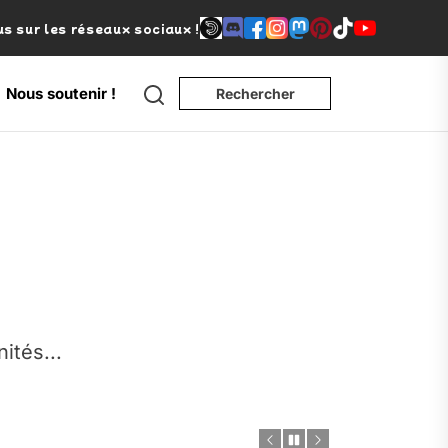
s sur les réseaux sociaux !
Search
Nous soutenir !
Rechercher
e
nités...