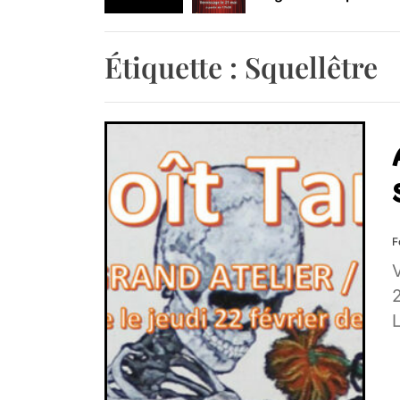
Retrouvez-nous au B
Étiquette :
Squellêtre
F
V
2