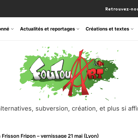
Retrouvez-nou
onné
Actualités et reportages
Créations et textes
 Frisson Fripon – vernissage 21 mai (Lyon)
os’Tock Festival – Samedi 18 juillet (Vaulx-en-Velin)
– Ŝtono, un livre réalisé par Michaël Moretti & Pierre Lacôt
emblement contre l’A412 à l’Établi (Haute-Savoie)
lternatives, subversion, création, et plus si affi
vre Montchat‑Lit – 7 juin 2026 (Lyon 3ᵉ)
 Frisson Fripon – vernissage 21 mai (Lyon)