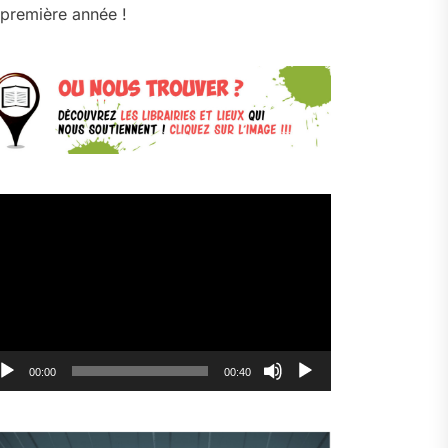
première année !
cteur
déo
00:00
00:40