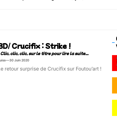
os’Tock Festival – Samedi 18 juillet (Vaulx-en-Velin)
BD/ Crucifix : Strike !
uiss
30 Juin 2020
e retour surprise de Crucifix sur Foutou’art !