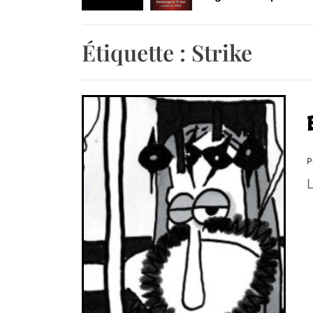
Retrouvez-nous au B
Étiquette :
Strike
P
L