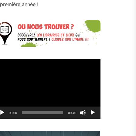
première année !
cteur
déo
00:00
00:40