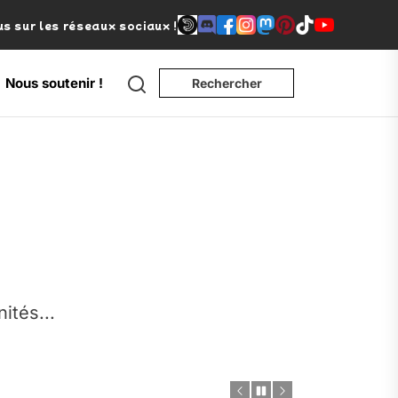
s sur les réseaux sociaux !
Search
Nous soutenir !
Rechercher
e
nités...