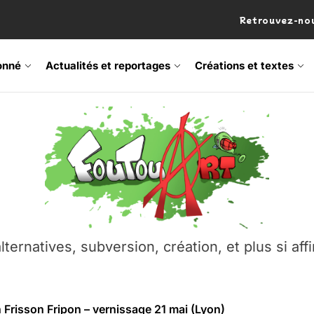
Retrouvez-nou
onné
Actualités et reportages
Créations et textes
 Frisson Fripon – vernissage 21 mai (Lyon)
os’Tock Festival – Samedi 18 juillet (Vaulx-en-Velin)
– Ŝtono, un livre réalisé par Michaël Moretti & Pierre Lacôt
emblement contre l’A412 à l’Établi (Haute-Savoie)
lternatives, subversion, création, et plus si affi
vre Montchat‑Lit – 7 juin 2026 (Lyon 3ᵉ)
 Frisson Fripon – vernissage 21 mai (Lyon)