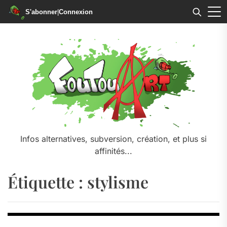
S'abonner
|
Connexion
Skip
to
the
content
Infos alternatives, subversion, création, et plus si
affinités...
Étiquette :
stylisme