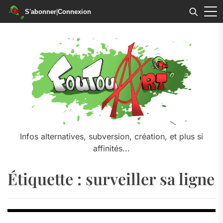
S'abonner
|
Connexion
Skip
to
the
content
Infos alternatives, subversion, création, et plus si
affinités...
Étiquette :
surveiller sa ligne