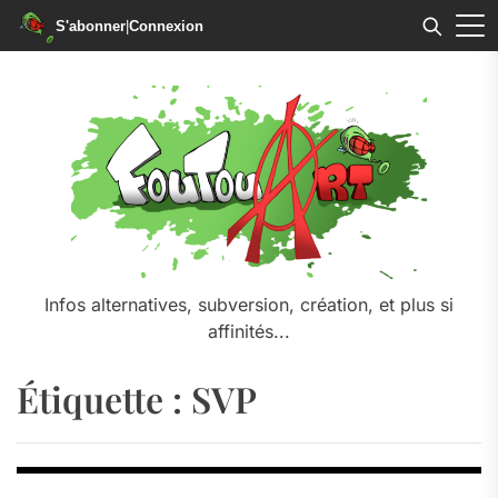
S'abonner
|
Connexion
Skip
to
the
content
Infos alternatives, subversion, création, et plus si
affinités...
Étiquette :
SVP