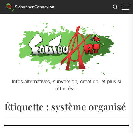
S'abonner
|
Connexion
Skip
to
the
content
Infos alternatives, subversion, création, et plus si
affinités...
Étiquette :
système organisé