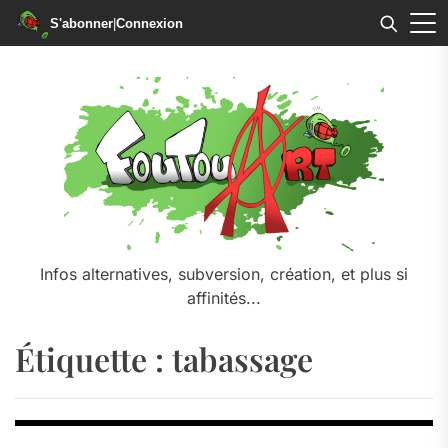
S'abonner
|
Connexion
Skip
to
the
content
Infos alternatives, subversion, création, et plus si
affinités...
Étiquette :
tabassage