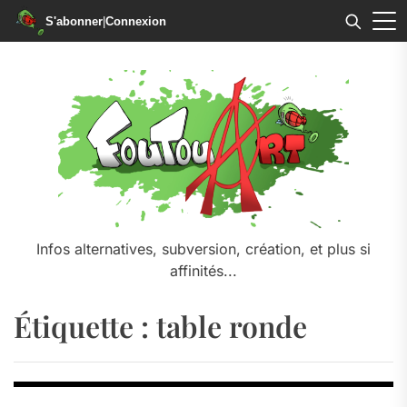
S'abonner
|
Connexion
Skip
to
the
content
Infos alternatives, subversion, création, et plus si
affinités...
Étiquette :
table ronde