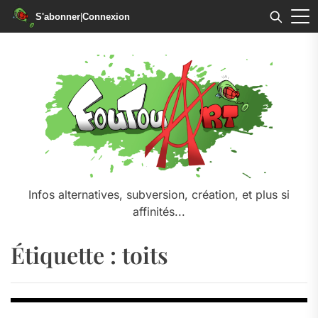
S'abonner
|
Connexion
Skip
to
the
content
Infos alternatives, subversion, création, et plus si
affinités...
Étiquette :
toits