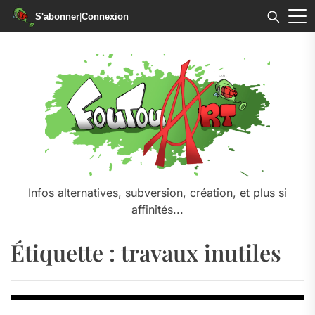
S'abonner
|
Connexion
Skip
to
the
content
Infos alternatives, subversion, création, et plus si
affinités...
Étiquette :
travaux inutiles