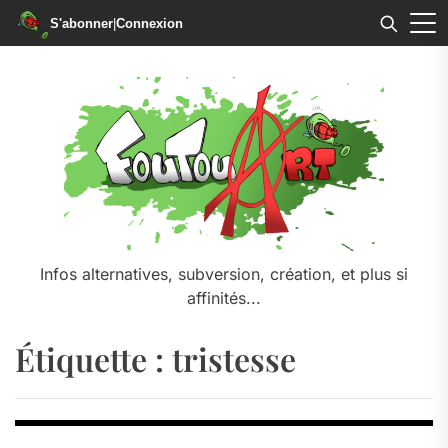
S'abonner
|
Connexion
Skip
to
the
content
Infos alternatives, subversion, création, et plus si
affinités...
Étiquette :
tristesse