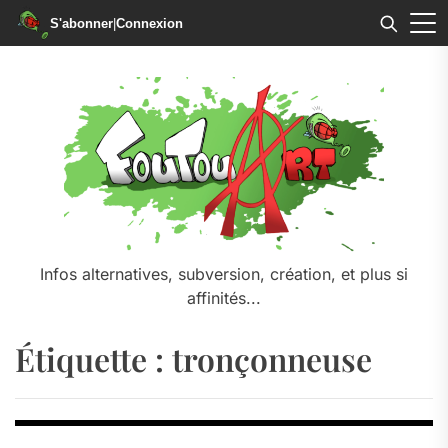
S'abonner
|
Connexion
Skip
to
the
content
Infos alternatives, subversion, création, et plus si
affinités...
Étiquette :
tronçonneuse