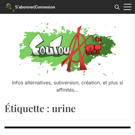
S'abonner
|
Connexion
Skip
to
the
content
Infos alternatives, subversion, création, et plus si
affinités...
Étiquette :
urine