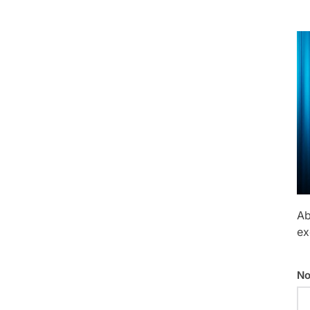
Ab
ex
No