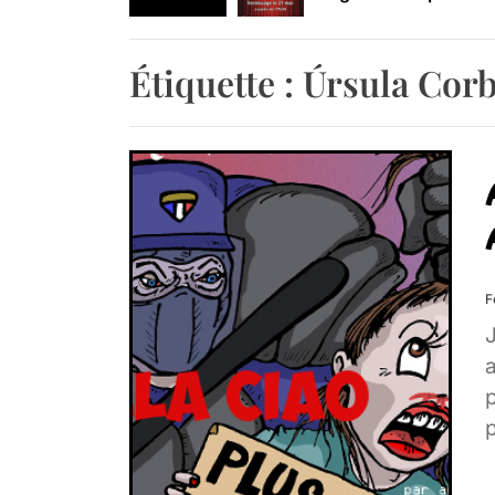
Retrouvez-nous au B
Étiquette :
Úrsula Cor
F
a
p