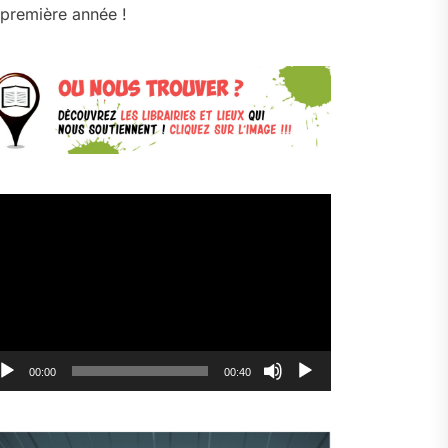
première année !
cteur
déo
00:00
00:40