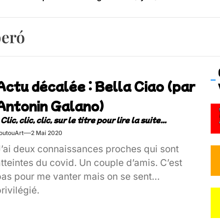
os’Tock Festival – Samedi 18 juillet (Vaulx-en-Velin)
beró
Actu décalée : Bella Ciao (par
Antonin Galano)
outouArt
2 Mai 2020
J’ai deux connaissances proches qui sont
tteintes du covid. Un couple d’amis. C’est
pas pour me vanter mais on se sent
rivilégié.