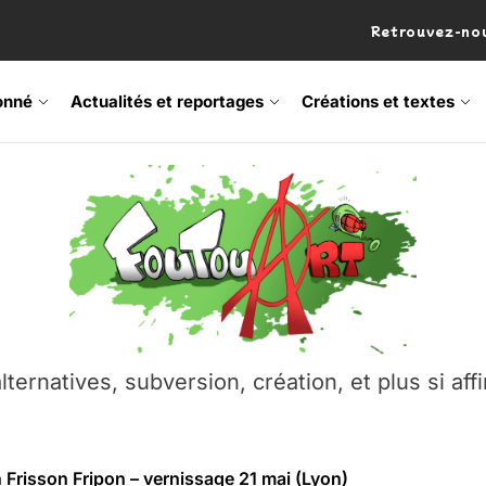
Retrouvez-nou
onné
Actualités et reportages
Créations et textes
 Frisson Fripon – vernissage 21 mai (Lyon)
os’Tock Festival – Samedi 18 juillet (Vaulx-en-Velin)
– Ŝtono, un livre réalisé par Michaël Moretti & Pierre Lacôt
emblement contre l’A412 à l’Établi (Haute-Savoie)
lternatives, subversion, création, et plus si affi
vre Montchat‑Lit – 7 juin 2026 (Lyon 3ᵉ)
 Frisson Fripon – vernissage 21 mai (Lyon)