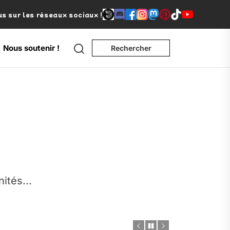
s sur les réseaux sociaux !
Search
Nous soutenir !
Rechercher
e
nités...