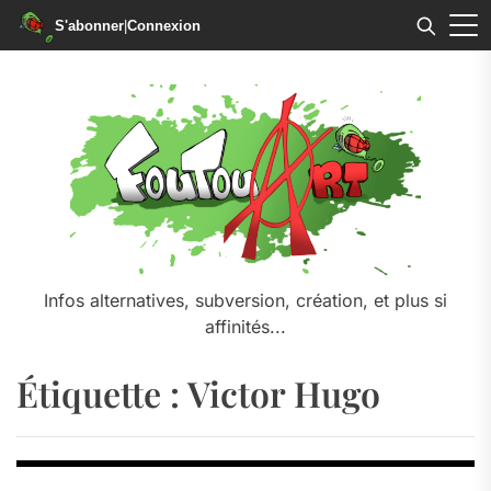
S'abonner
|
Connexion
Skip
to
the
content
Infos alternatives, subversion, création, et plus si
affinités...
Étiquette :
Victor Hugo