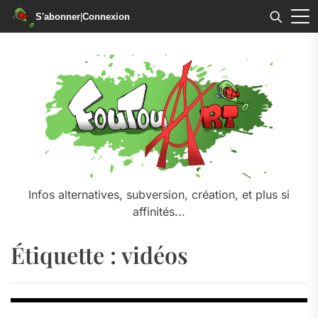
S'abonner
|
Connexion
Skip
to
the
content
Infos alternatives, subversion, création, et plus si
affinités...
Étiquette :
vidéos