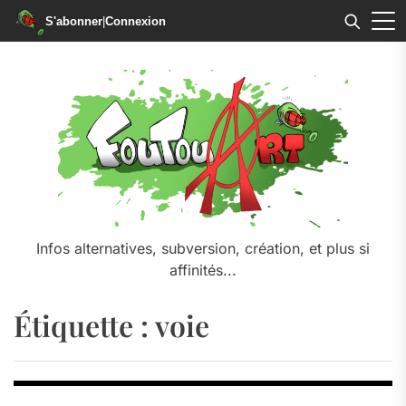
S'abonner
|
Connexion
Skip
to
the
content
Infos alternatives, subversion, création, et plus si
affinités...
Étiquette :
voie