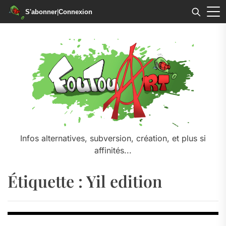
S'abonner
|
Connexion
Skip
to
the
content
Infos alternatives, subversion, création, et plus si
affinités...
Étiquette :
Yil edition