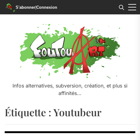
S'abonner
|
Connexion
Skip
to
the
content
Infos alternatives, subversion, création, et plus si
affinités...
Étiquette :
Youtubeur