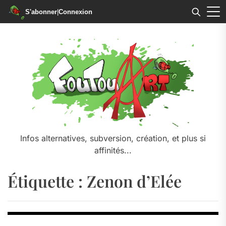
S'abonner
|
Connexion
Skip
to
the
content
Infos alternatives, subversion, création, et plus si
affinités...
Étiquette :
Zenon d’Elée