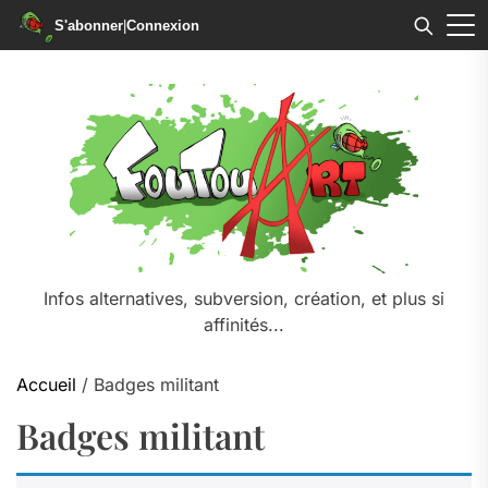
S'abonner
|
Connexion
Skip
to
the
content
Infos alternatives, subversion, création, et plus si
affinités...
Accueil
/ Badges militant
Badges militant