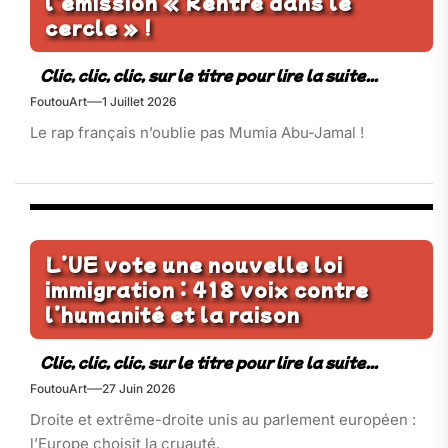
l’émission « Rentre dans le
cercle » !
FoutouArt
1 Juillet 2026
Le rap français n’oublie pas Mumia Abu-Jamal !
L’UE vote une nouvelle loi
immigration : 418 voix contre
l’humanité et la raison
FoutouArt
27 Juin 2026
Droite et extrême-droite unis au parlement européen :
l’Europe choisit la cruauté.