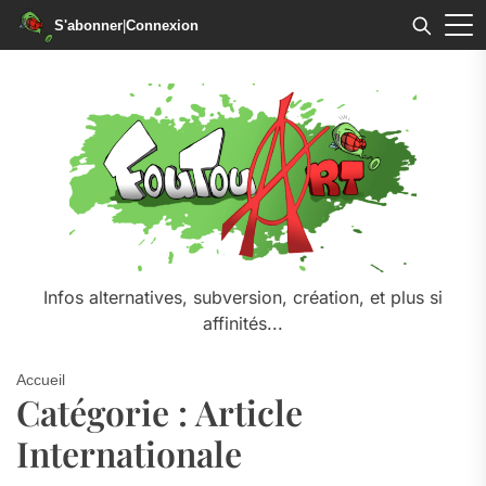
S'abonner
|
Connexion
Skip
to
the
content
Infos alternatives, subversion, création, et plus si
affinités...
Accueil
Catégorie :
Article
Internationale