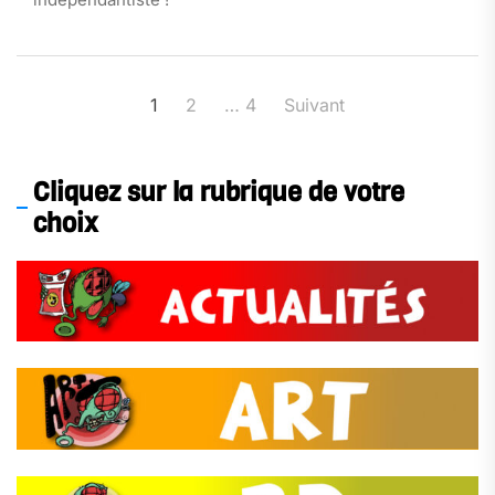
Pagination
1
2
…
4
Suivant
des
publications
Cliquez sur la rubrique de votre
choix