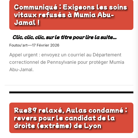
Communiqué : Exigeons les soins
vitaux refusés à Mumia Abu-
Jamal !
Foutou'art
17 Février 2026
Appel urgent : envoyez un courriel au Département
correctionnel de Pennsylvanie pour protéger Mumia
Abu‑Jamal.
Rue89 relaxé, Aulas condamné :
revers pour le candidat de la
droite (extrême) de Lyon