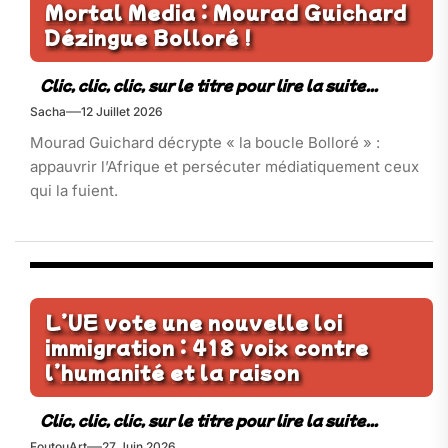
Mortal Media : Mourad Guichard
Dézingue Bolloré !
Sacha
12 Juillet 2026
Mourad Guichard décrypte « la boucle Bolloré » :
appauvrir l’Afrique et persécuter médiatiquement ceux
qui la fuient.
L’UE vote une nouvelle loi
immigration : 418 voix contre
l’humanité et la raison
FoutouArt
27 Juin 2026