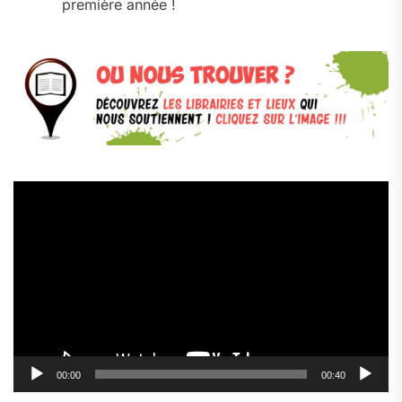
première année !
Lecteur
vidéo
00:00
00:40