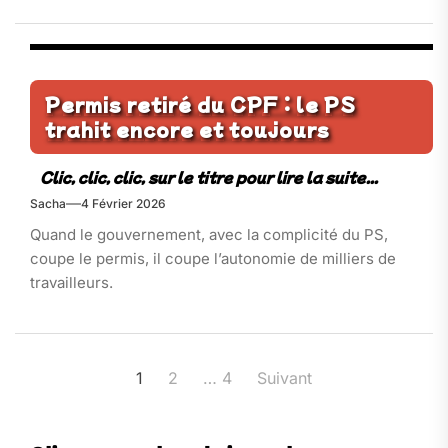
Permis retiré du CPF : le PS
trahit encore et toujours
Sacha
4 Février 2026
Quand le gouvernement, avec la complicité du PS,
coupe le permis, il coupe l’autonomie de milliers de
travailleurs.
Pagination
1
2
…
4
Suivant
des
publications