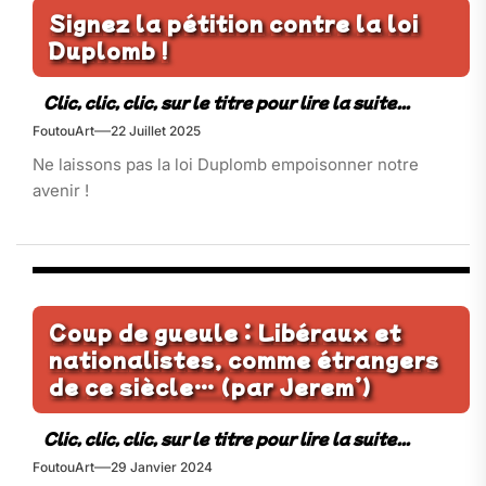
Signez la pétition contre la loi
Duplomb !
FoutouArt
22 Juillet 2025
Ne laissons pas la loi Duplomb empoisonner notre
avenir !
Coup de gueule : Libéraux et
nationalistes, comme étrangers
de ce siècle… (par Jerem’)
FoutouArt
29 Janvier 2024