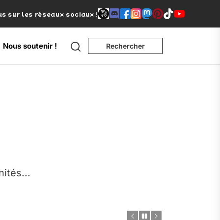
s sur les réseaux sociaux !
Search
Nous soutenir !
Rechercher
e
nités...