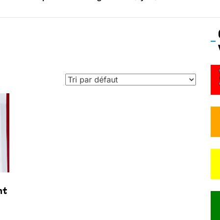
os’Tock Festival – Samedi 18 juillet (Vaulx-en-Velin)
nt