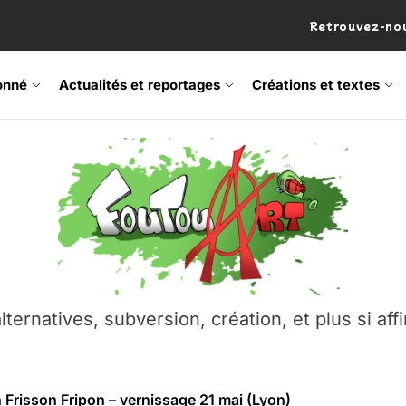
Retrouvez-nou
onné
Actualités et reportages
Créations et textes
 Frisson Fripon – vernissage 21 mai (Lyon)
os’Tock Festival – Samedi 18 juillet (Vaulx-en-Velin)
– Ŝtono, un livre réalisé par Michaël Moretti & Pierre Lacôt
emblement contre l’A412 à l’Établi (Haute-Savoie)
lternatives, subversion, création, et plus si affi
vre Montchat‑Lit – 7 juin 2026 (Lyon 3ᵉ)
 Frisson Fripon – vernissage 21 mai (Lyon)