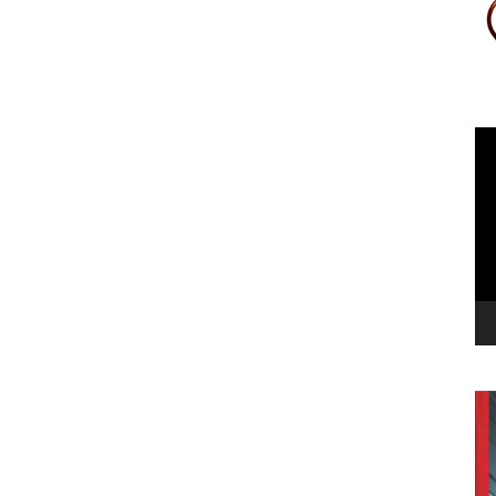
Le
vi