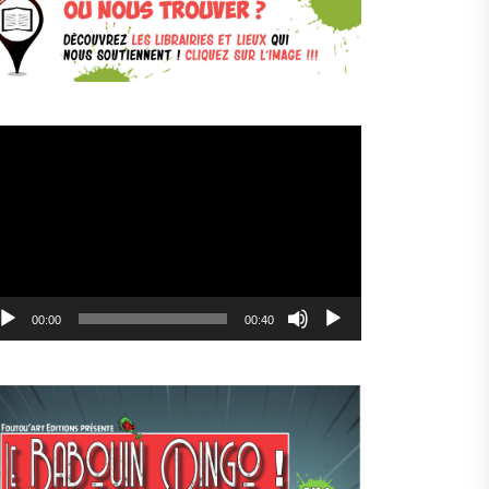
cteur
déo
00:00
00:40