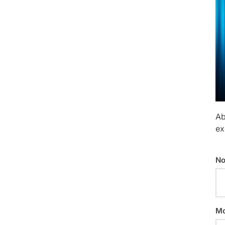
Ab
ex
No
Mo