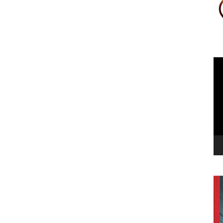
Le
vi