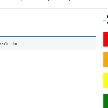
os’Tock Festival – Samedi 18 juillet (Vaulx-en-Velin)
 sélection.