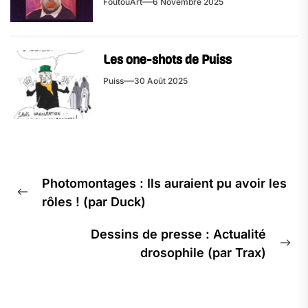
FoutouArt
6 Novembre 2025
Les one-shots de Puiss
Puiss
30 Août 2025
Navigation
Photomontages : Ils auraient pu avoir les
de
Previous
rôles ! (par Duck)
l’article
post:
Dessins de presse : Actualité
Ne
drosophile (par Trax)
pos