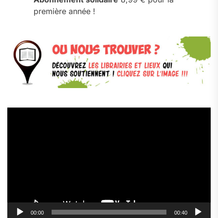
première année !
Lecteur
vidéo
00:00
00:40