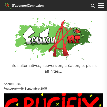
S'abonner
|
Connexion
Skip
to
the
content
Infos alternatives, subversion, création, et plus si
affinités...
Accueil
BD
FoutouArt
16 Septembre 2015