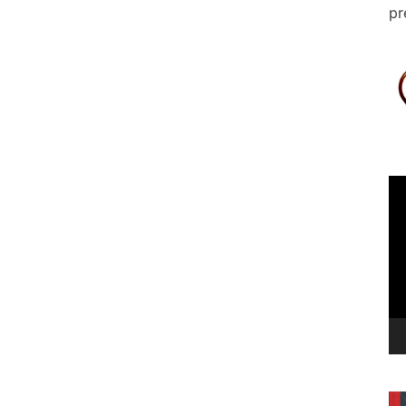
pr
Le
vi