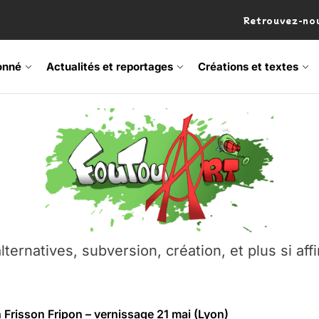
Retrouvez-nou
onné
Actualités et reportages
Créations et textes
 Frisson Fripon – vernissage 21 mai (Lyon)
os’Tock Festival – Samedi 18 juillet (Vaulx-en-Velin)
– Ŝtono, un livre réalisé par Michaël Moretti & Pierre Lacôt
emblement contre l’A412 à l’Établi (Haute-Savoie)
lternatives, subversion, création, et plus si affi
vre Montchat‑Lit – 7 juin 2026 (Lyon 3ᵉ)
 Frisson Fripon – vernissage 21 mai (Lyon)