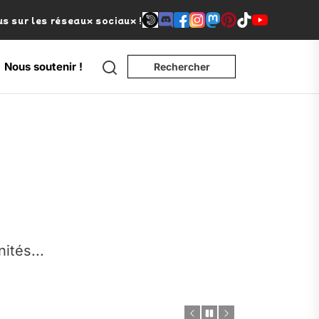
s sur les réseaux sociaux !
Search
Nous soutenir !
Rechercher
e
nités...