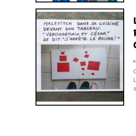
F
Lacôt
s