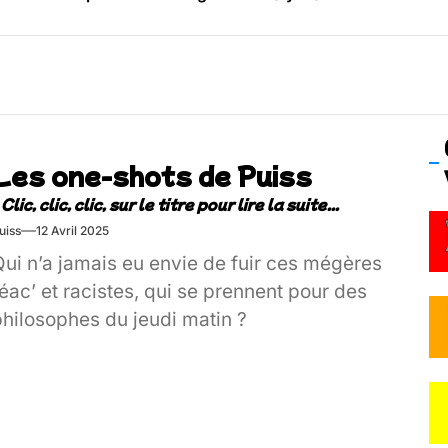
os’Tock Festival – Samedi 18 juillet (Vaulx-en-Velin)
Les one-shots de Puiss
uiss
12 Avril 2025
Qui n’a jamais eu envie de fuir ces mégères
éac’ et racistes, qui se prennent pour des
philosophes du jeudi matin ?