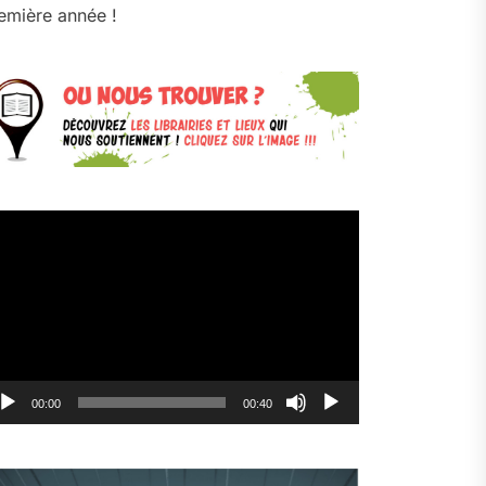
emière année !
cteur
déo
00:00
00:40