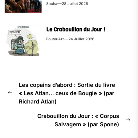
Sacha
28 Juillet 2026
Le Crabouillon du Jour !
FoutouArt
24 Juillet 2026
Navigation
Les copains d’abord : Sortie du livre
de
« Les Atlan… ceux de Bougie » (par
l’article
Previous
Richard Atlan)
post:
Crabouillon du Jour : « Corpus
Ne
Salvagem » (par Spone)
pos