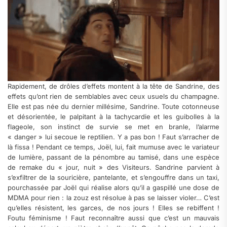
Rapidement, de drôles d’effets montent à la tête de Sandrine, des
effets qu’ont rien de semblables avec ceux usuels du champagne.
Elle est pas née du dernier millésime, Sandrine. Toute cotonneuse
et désorientée, le palpitant à la tachycardie et les guibolles à la
flageole, son instinct de survie se met en branle, l’alarme
« danger » lui secoue le reptilien. Y a pas bon ! Faut s’arracher de
là fissa ! Pendant ce temps, Joël, lui, fait mumuse avec le variateur
de lumière, passant de la pénombre au tamisé, dans une espèce
de remake du « jour, nuit » des Visiteurs. Sandrine parvient à
s’exfiltrer de la souricière, pantelante, et s’engouffre dans un taxi,
pourchassée par Joël qui réalise alors qu’il a gaspillé une dose de
MDMA pour rien : la zouz est résolue à pas se laisser violer… C’est
qu’elles résistent, les garces, de nos jours ! Elles se rebiffent !
Foutu féminisme ! Faut reconnaître aussi que c’est un mauvais