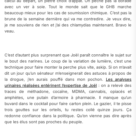
calcul au départ, un piètre choix d’appât. On pêche pas la dorade
avec un ver à soie. Tout le monde sait que le GHB marche
beaucoup mieux pour les cas de soumission chimique. C’est pas la
brune de la semaine dernière qui va me contredire. Je veux dire,
je me souviens de rien et j’ai des chlamydias maintenant. Bravo le
veau.
C’est d’autant plus surprenant que Joël paraît connaître le sujet sur
le bout des narines. Le coup de la variation de lumière, c’est une
technique pour faire monter la perche plus vite, askip. Si on m’avait
dit un jour qu’un sénateur m’enseignerait des astuces à propos de
la drogue, j’en aurais pouffé dans mon pochon.
Les analyses
urinaires réalisées entérinent l’expertise de Joël
: on a relevé des
traces de méthadone, cocaïne, MDMA, cannabis, opiacés et
amphètes, une putain d’armoire à pharmacie. Il manque qu’un
buvard dans le cocktail pour faire carton plein. Le gazier, il te pisse
trois gouttes sur les orteils, tu restes collé quinze jours. Ça
redonne confiance dans la politique. Qu’on vienne pas dire après
que les élus sont pas proches du peuple.