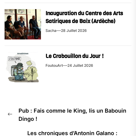
Inauguration du Centre des Arts
Satiriques de Baix (Ardèche)
Sacha
28 Juillet 2026
Le Crabouillon du Jour !
FoutouArt
24 Juillet 2026
Navigation
Pub : Fais comme le King, lis un Babouin
de
Previous
Dingo !
l’article
post:
Les chroniques d’Antonin Galano :