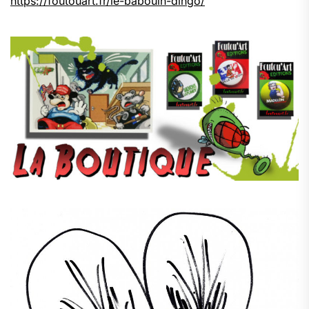
https://foutouart.fr/le-babouin-dingo/