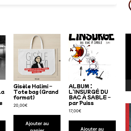
Le
vi
Gisèle Halimi –
ALBUM :
la
Tote bag (Grand
L’INSURGÉ DU
format)
BAC À SABLE –
e
par Puiss
20,00
€
17,00
€
Ajouter au
Ajouter au
panier