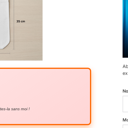
Ab
ex
No
tes-la sans moi !
Mo