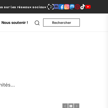
s sur les réseaux sociaux !
Search
Nous soutenir !
Rechercher
e
nités...