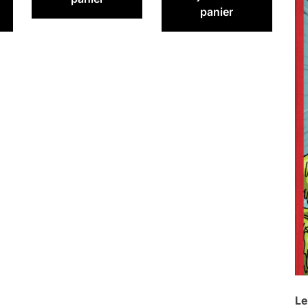
panier
Le