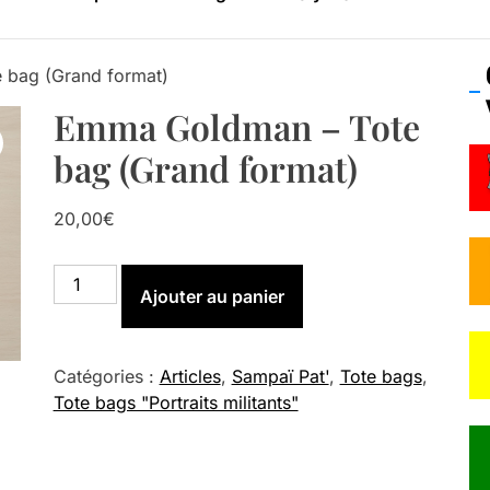
os’Tock Festival – Samedi 18 juillet (Vaulx-en-Velin)
 bag (Grand format)
Emma Goldman – Tote
bag (Grand format)
20,00
€
quantité
Ajouter au panier
de
Emma
Goldman
–
Catégories :
Articles
,
Sampaï Pat'
,
Tote bags
,
Tote
Tote bags "Portraits militants"
bag
(Grand
format)