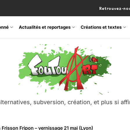
Retrouvez-nou
onné
Actualités et reportages
Créations et textes
 Frisson Fripon – vernissage 21 mai (Lyon)
os’Tock Festival – Samedi 18 juillet (Vaulx-en-Velin)
– Ŝtono, un livre réalisé par Michaël Moretti & Pierre Lacôt
emblement contre l’A412 à l’Établi (Haute-Savoie)
lternatives, subversion, création, et plus si affi
vre Montchat‑Lit – 7 juin 2026 (Lyon 3ᵉ)
 Frisson Fripon – vernissage 21 mai (Lyon)