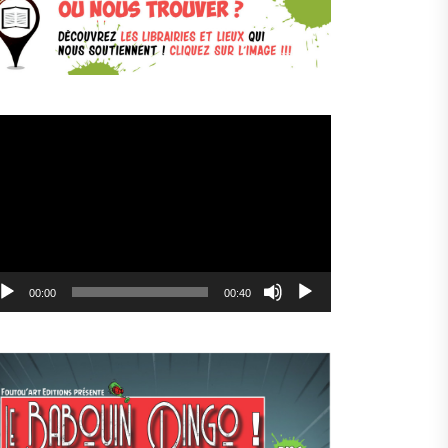
cteur
déo
00:00
00:40