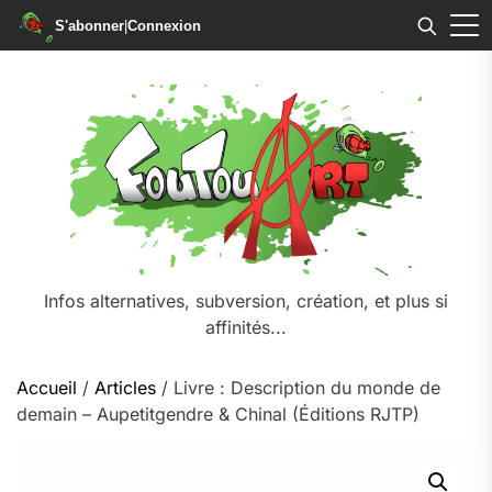
S'abonner
|
Connexion
Skip
to
the
content
Infos alternatives, subversion, création, et plus si
affinités...
Accueil
/
Articles
/ Livre : Description du monde de
demain – Aupetitgendre & Chinal (Éditions RJTP)