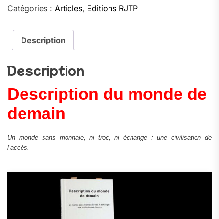
Description
Catégories :
Articles
,
Editions RJTP
du
monde
de
Description
demain
–
Description
Aupetitgendre
&
Description du monde de
Chinal
(Éditions
demain
RJTP)
Un monde sans monnaie, ni troc, ni échange : une civilisation de
l’accès.