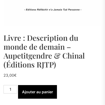
Livre : Description du
monde de demain –
Aupetitgendre & Chinal
(Éditions RJTP)
23,00
€
quantité
Ajouter au panier
de
Livre
: