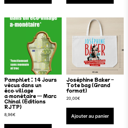
Pamphlet : 14 jours
Joséphine Baker –
vécus dans un
Tote bag (Grand
éco‑village
format)
a‑monétaire — Marc
20,00
€
Chinal (Éditions
RJTP)
8,96
€
Ajouter au panier