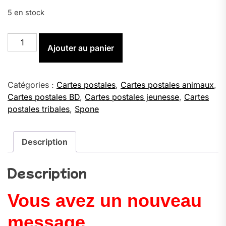
5 en stock
quantité
Ajouter au panier
de
Vous
avez
un
Catégories :
Cartes postales
,
Cartes postales animaux
,
nouveau
Cartes postales BD
,
Cartes postales jeunesse
,
Cartes
message
postales tribales
,
Spone
-
Carte
Postale
Description
(format
A6)
Description
Vous avez un nouveau
message