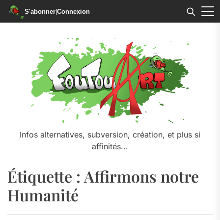
S'abonner
|
Connexion
Skip
to
the
content
Infos alternatives, subversion, création, et plus si
affinités...
Étiquette :
Affirmons notre
Humanité