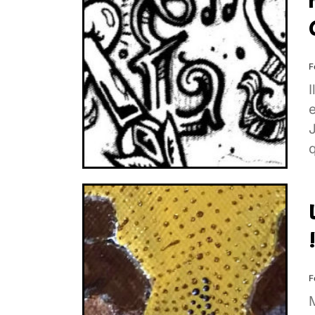
F
e
J
q
F