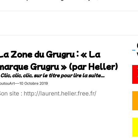
os’Tock Festival – Samedi 18 juillet (Vaulx-en-Velin)
La Zone du Grugru : « La
marque Grugru » (par Heller)
outouArt
10 Octobre 2019
on site : http://laurent.heller.free.fr/