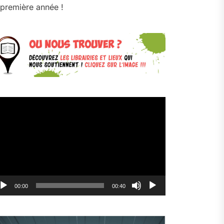
première année !
cteur
déo
00:00
00:40