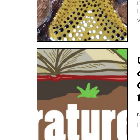
n
v
F