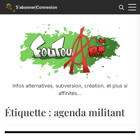
S'abonner
|
Connexion
Skip
to
the
content
Infos alternatives, subversion, création, et plus si
affinités...
Étiquette :
agenda militant