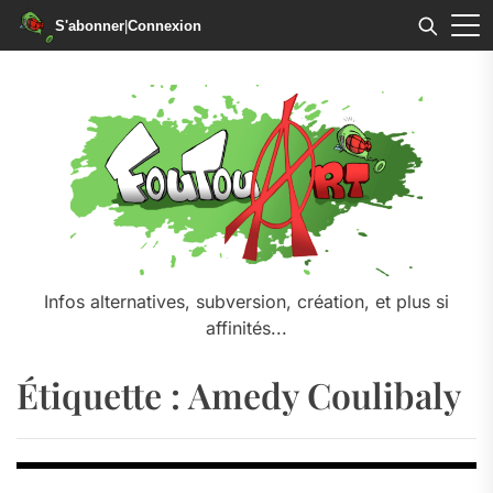
S'abonner
|
Connexion
Skip
to
the
content
Infos alternatives, subversion, création, et plus si
affinités...
Étiquette :
Amedy Coulibaly