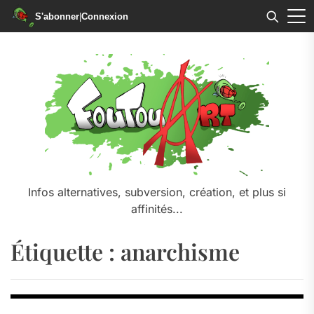
S'abonner
|
Connexion
Skip
to
the
content
Infos alternatives, subversion, création, et plus si
affinités...
Étiquette :
anarchisme