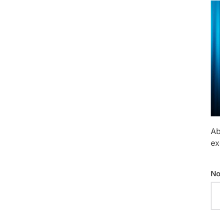
Ab
ex
No