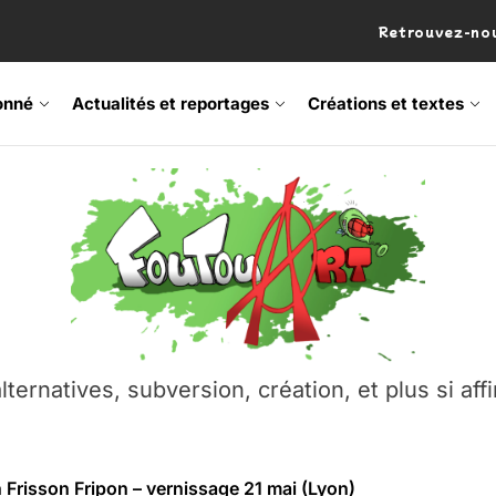
Retrouvez-nou
onné
Actualités et reportages
Créations et textes
 Frisson Fripon – vernissage 21 mai (Lyon)
os’Tock Festival – Samedi 18 juillet (Vaulx-en-Velin)
– Ŝtono, un livre réalisé par Michaël Moretti & Pierre Lacôt
emblement contre l’A412 à l’Établi (Haute-Savoie)
lternatives, subversion, création, et plus si affi
vre Montchat‑Lit – 7 juin 2026 (Lyon 3ᵉ)
 Frisson Fripon – vernissage 21 mai (Lyon)