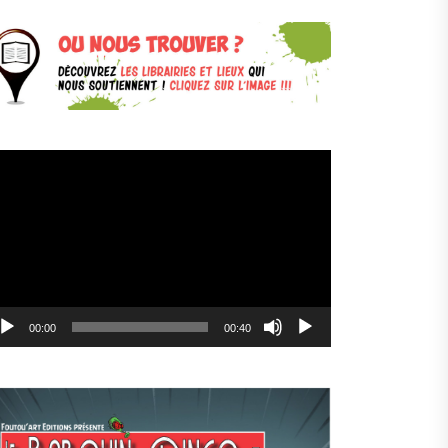
cteur
déo
00:00
00:40