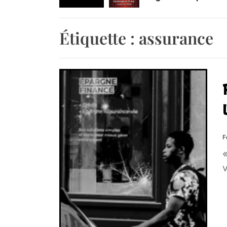
Retrouvez-nous au B
Étiquette :
assurance
F
«