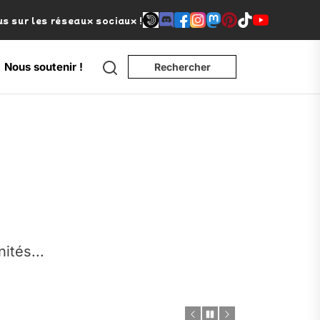
s sur les réseaux sociaux !
Search
Nous soutenir !
Rechercher
e
nités...