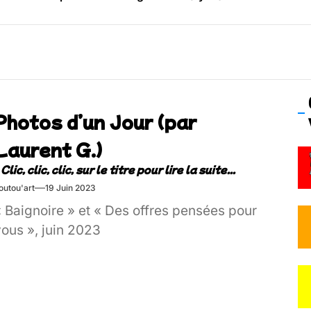
os’Tock Festival – Samedi 18 juillet (Vaulx-en-Velin)
Photos d’un Jour (par
Laurent G.)
outou'art
19 Juin 2023
 Baignoire » et « Des offres pensées pour
vous », juin 2023