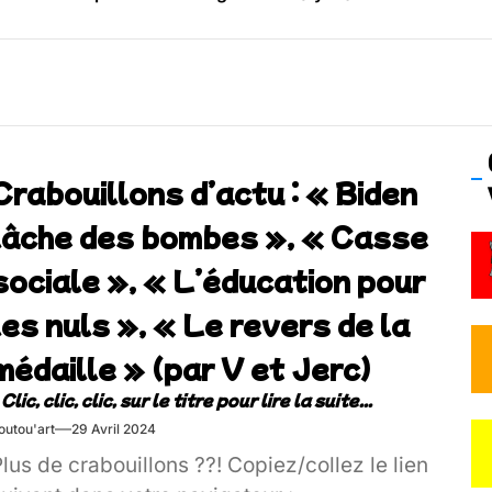
os’Tock Festival – Samedi 18 juillet (Vaulx-en-Velin)
Crabouillons d’actu : « Biden
lâche des bombes », « Casse
sociale », « L’éducation pour
les nuls », « Le revers de la
médaille » (par V et Jerc)
outou'art
29 Avril 2024
lus de crabouillons ??! Copiez/collez le lien