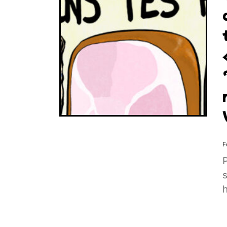
F
P
s
h