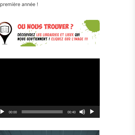
première année !
cteur
déo
00:00
00:40