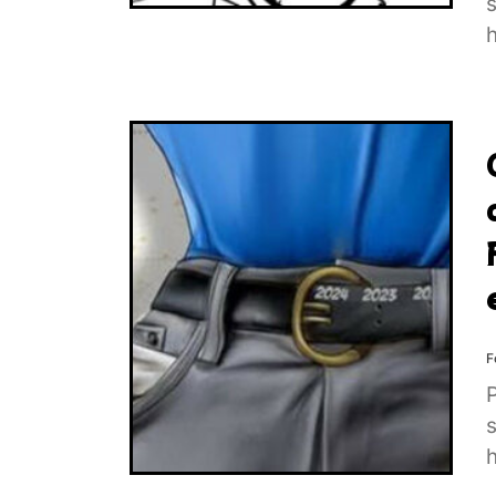
s
h
F
P
s
h