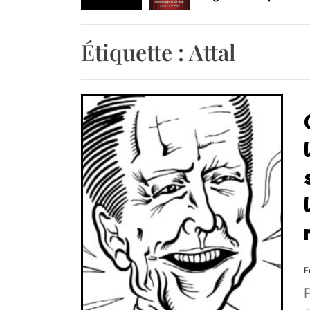
Retrouvez-nous au B
Étiquette :
Attal
F
P