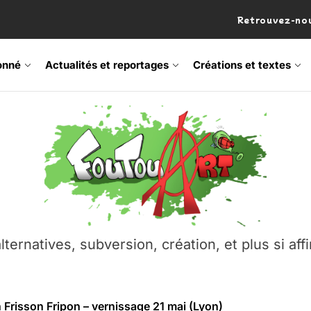
Retrouvez-nou
onné
Actualités et reportages
Créations et textes
 Frisson Fripon – vernissage 21 mai (Lyon)
os’Tock Festival – Samedi 18 juillet (Vaulx-en-Velin)
– Ŝtono, un livre réalisé par Michaël Moretti & Pierre Lacôt
emblement contre l’A412 à l’Établi (Haute-Savoie)
lternatives, subversion, création, et plus si affi
vre Montchat‑Lit – 7 juin 2026 (Lyon 3ᵉ)
 Frisson Fripon – vernissage 21 mai (Lyon)