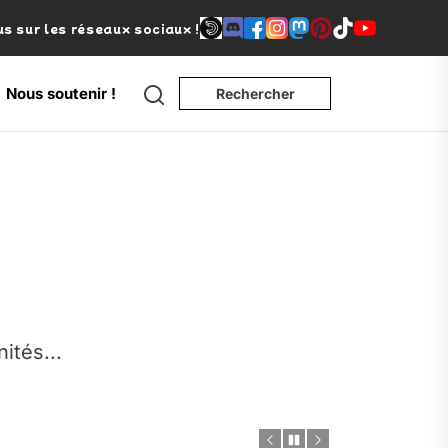
s sur les réseaux sociaux !
Search
Nous soutenir !
Rechercher
e
nités...