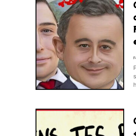
F
P
s
h