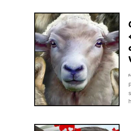
F
P
s
h