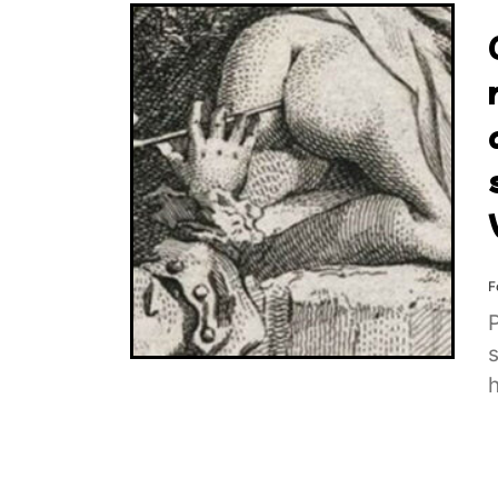
F
P
s
h