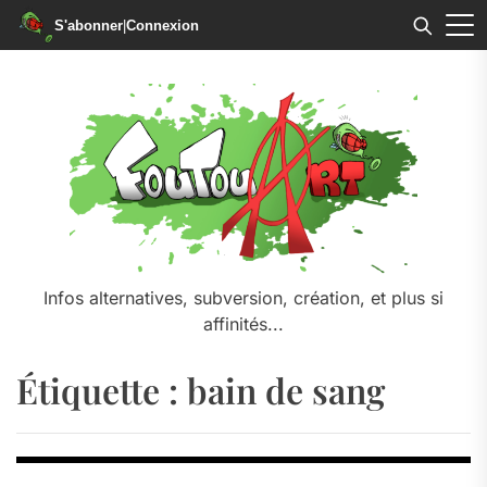
S'abonner
|
Connexion
Skip
to
the
content
Infos alternatives, subversion, création, et plus si
affinités...
Étiquette :
bain de sang