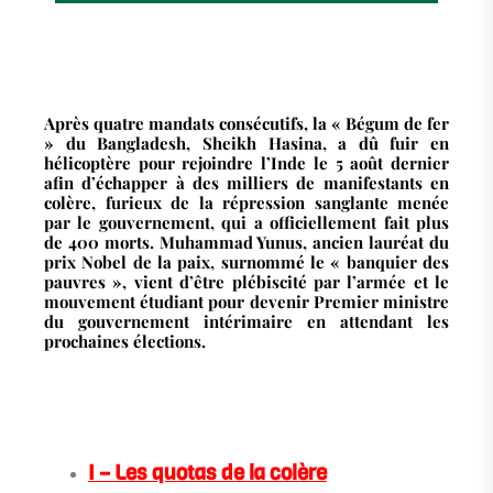
Après quatre mandats consécutifs, la « Bégum de fer
» du Bangladesh, Sheikh Hasina, a dû fuir en
hélicoptère pour rejoindre l’Inde le 5 août dernier
afin d’échapper à des milliers de manifestants en
colère, furieux de la répression sanglante menée
par le gouvernement, qui a officiellement fait plus
de 400 morts. Muhammad Yunus, ancien lauréat du
prix Nobel de la paix, surnommé le « banquier des
pauvres », vient d’être plébiscité par l’armée et le
mouvement étudiant pour devenir Premier ministre
du gouvernement intérimaire en attendant les
prochaines élections.
I – Les quotas de la colère