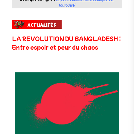
foutouart/
LA REVOLUTION DU BANGLADESH :
Entre espoir et peur du chaos