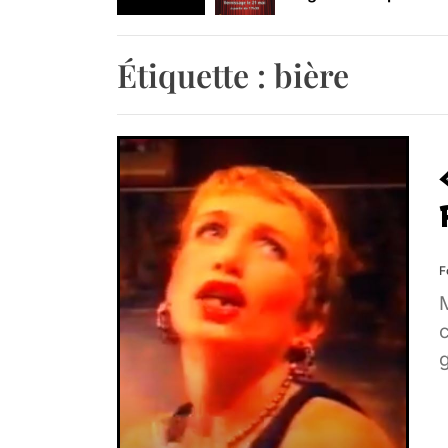
Retrouvez-nous au B
Étiquette :
bière
F
M