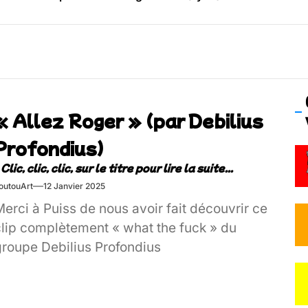
os’Tock Festival – Samedi 18 juillet (Vaulx-en-Velin)
« Allez Roger » (par Debilius
Profondius)
outouArt
12 Janvier 2025
erci à Puiss de nous avoir fait découvrir ce
clip complètement « what the fuck » du
groupe Debilius Profondius