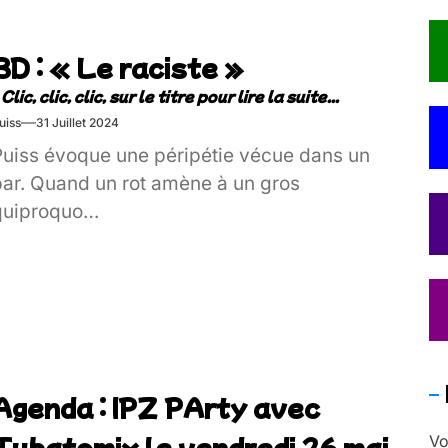
BD : « Le raciste »
uiss
31 Juillet 2024
Puiss évoque une péripétie vécue dans un
bar. Quand un rot amène à un gros
quiproquo…
Agenda : IPZ PArty avec
Tubatomix le vendredi 26 mai
Vo