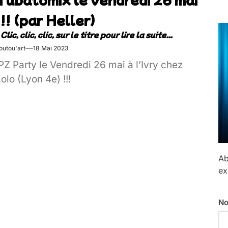
!!! (par Heller)
outou'art
18 Mai 2023
PZ Party le Vendredi 26 mai à l’Ivry chez
olo (Lyon 4e) !!!
Ab
ex
No