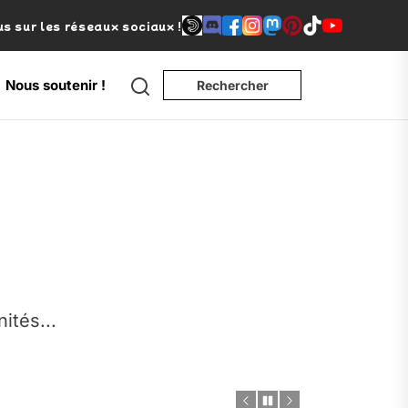
s sur les réseaux sociaux !
Search
Nous soutenir !
Rechercher
e
nités...