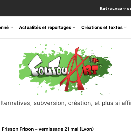
Retrouvez-nou
onné
Actualités et reportages
Créations et textes
 Frisson Fripon – vernissage 21 mai (Lyon)
os’Tock Festival – Samedi 18 juillet (Vaulx-en-Velin)
– Ŝtono, un livre réalisé par Michaël Moretti & Pierre Lacôt
emblement contre l’A412 à l’Établi (Haute-Savoie)
lternatives, subversion, création, et plus si affi
vre Montchat‑Lit – 7 juin 2026 (Lyon 3ᵉ)
 Frisson Fripon – vernissage 21 mai (Lyon)