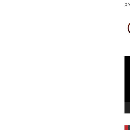
pr
Le
vi