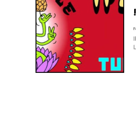
F
I
L