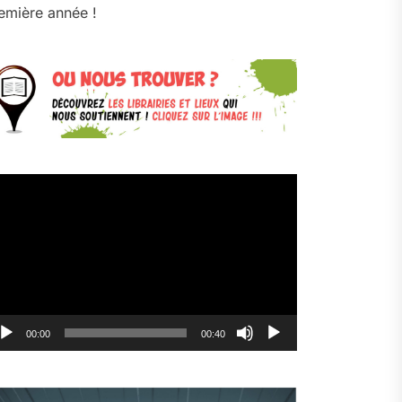
emière année !
cteur
déo
00:00
00:40