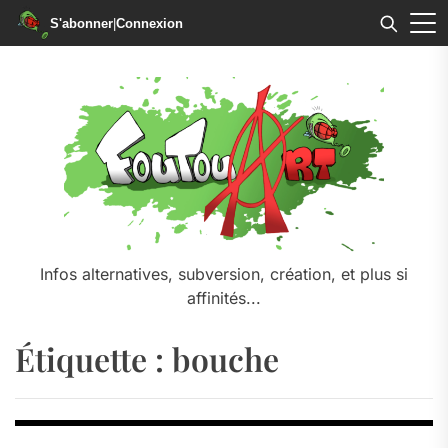
S'abonner
|
Connexion
Skip
to
the
content
Infos alternatives, subversion, création, et plus si
affinités...
Étiquette :
bouche