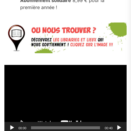
Abonnement solidaire
8,99 € pour la
première année !
Lecteur
vidéo
00:00
00:40