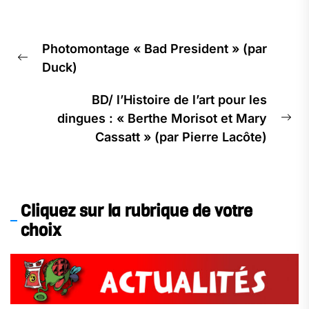
Navigation
Photomontage « Bad President » (par
de
Previous
Duck)
l’article
post:
BD/ l’Histoire de l’art pour les
dingues : « Berthe Morisot et Mary
Ne
Cassatt » (par Pierre Lacôte)
pos
Cliquez sur la rubrique de votre
choix