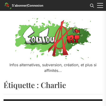
S'abonner
|
Connexion
Skip
to
the
content
Infos alternatives, subversion, création, et plus si
affinités...
Étiquette :
Charlie